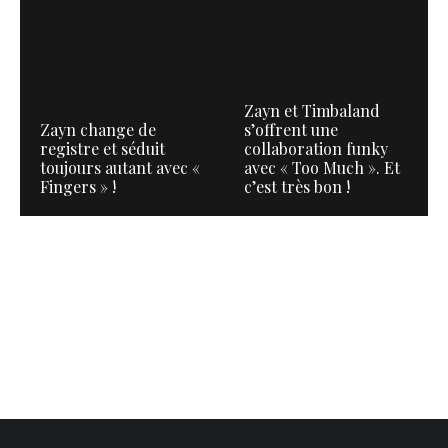
Zayn et Timbaland
Zayn change de
s’offrent une
registre et séduit
collaboration funky
toujours autant avec «
avec « Too Much ». Et
Fingers » !
c’est très bon !