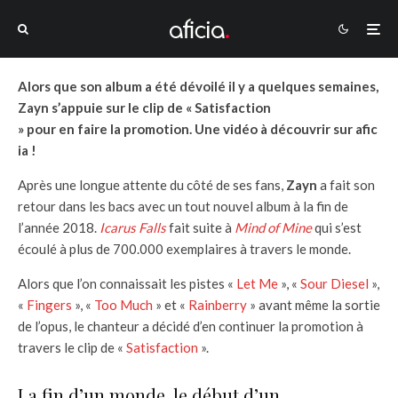
Alors que son album a été dévoilé il y a quelques semaines,
Zayn s’appuie sur le clip de « Satisfaction
» pour en faire la promotion. Une vidéo à découvrir sur afic
ia !
Après une longue attente du côté de ses fans,
Zayn
a fait son
retour dans les bacs avec un tout nouvel album à la fin de
l’année 2018.
Icarus Falls
fait suite à
Mind of Mine
qui s’est
écoulé à plus de 700.000 exemplaires à travers le monde.
Alors que l’on connaissait les pistes «
Let Me
», «
Sour Diesel
»,
«
Fingers
», «
Too Much
» et «
Rainberry
» avant même la sortie
de l’opus, le chanteur a décidé d’en continuer la promotion à
travers le clip de «
Satisfaction
».
La fin d’un monde, le début d’un