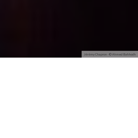
Jérémy Chapron - © Ahmed Bahhodh
Après la ‘Star Academy’ et avoir emmené au plus haut les
Kids United, Jérémy Chapron dévoilera le 11 juin son
premier album ! L’occasion pour lui de faire une belle
rétrospective et de parler de son premier effort dont il
est très fier pour aficia.
Révélé dans la ‘Star Academy 7’ en 2007,
Jérémy Chapron
a
eu des moments de succès, mais aussi des gros moments de
doutes. Après l’émission diffusée sur TF1, il a préféré
travailler pour les autres plutôt que pour lui-même et ainsi