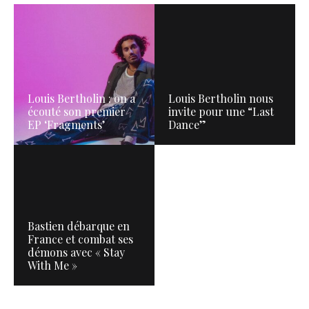
Louis Bertholin : on a
Louis Bertholin nous
écouté son premier
invite pour une “Last
EP ‘Fragments’
Dance”
Bastien débarque en
France et combat ses
démons avec « Stay
With Me »