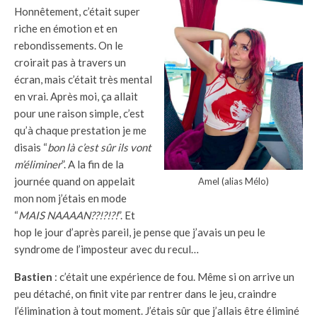
Honnêtement, c’était super
riche en émotion et en
rebondissements. On le
croirait pas à travers un
écran, mais c’était très mental
en vrai. Après moi, ça allait
pour une raison simple, c’est
qu’à chaque prestation je me
disais “
bon là c’est sûr ils vont
m’éliminer
”. A la fin de la
journée quand on appelait
Amel (alias Mélo)
mon nom j’étais en mode
“
MAIS NAAAAN??!?!?!
”. Et
hop le jour d’après pareil, je pense que j’avais un peu le
syndrome de l’imposteur avec du recul…
Bastien
: c’était une expérience de fou. Même si on arrive un
peu détaché, on finit vite par rentrer dans le jeu, craindre
l’élimination à tout moment. J’étais sûr que j’allais être éliminé