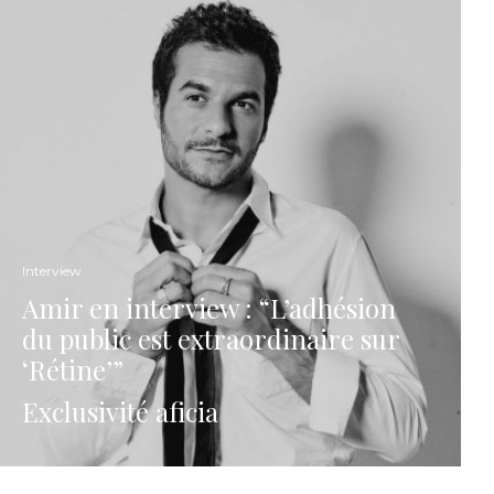
Interview
Amir en interview : “L’adhésion
du public est extraordinaire sur
‘Rétine’”
Exclusivité aficia