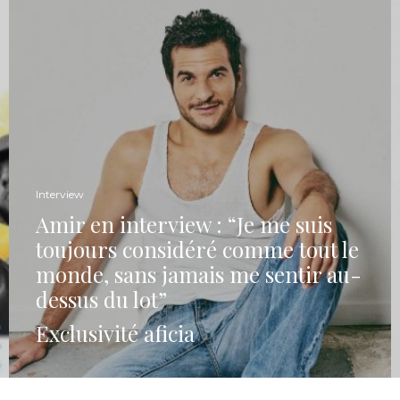
Interview
Amir en interview : “Je me suis
toujours considéré comme tout le
monde, sans jamais me sentir au-
dessus du lot”
Exclusivité aficia