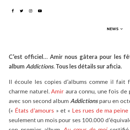
‘Addictions’ encore plu
NEWS
C’est officiel… Amir nous gâtera pour les f
album
Addictions
. Tous les détails sur aficia.
Il écoule les copies d’albums comme il fait
charme naturel.
Amir
aura connu, une fois de
avec son second album
Addictions
paru en oct
(«
États d’amours
» et «
Les rues de ma peine
seulement un mois pour ses 100.000 d’équivale
son premier album
Au cœur de moi
certifié