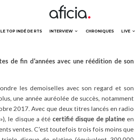
s intenses !
LE TOP INDÉ DE RTS
INTERVIEW
CHRONIQUES
LIVE
êtes de fin d’années avec une réédition de son
 fondre les demoiselles avec son regard et son
 plus, une année auréolée de succès, notamment
obre 2017. Avec que deux titres lancés en radio
»), le disque a été
certifié disque de platine
en
nts ventes. C’est toutefois trois fois moins que
 triple disque de platine (équivalent 300.000