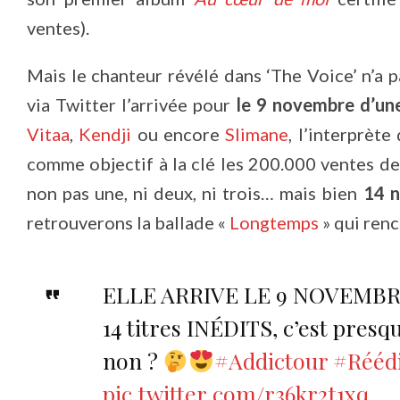
ventes).
Mais le chanteur révélé dans ‘The Voice’ n’a 
via Twitter l’arrivée pour
le 9 novembre d’une
Vitaa
,
Kendji
ou encore
Slimane
, l’interprète
comme objectif à la clé les 200.000 ventes de s
non pas une, ni deux, ni trois… mais bien
14 n
retrouverons la ballade «
Longtemps
» qui renc
ELLE ARRIVE LE 9 NOVEMBR
14 titres INÉDITS, c’est pre
non ?
#Addictour
#Réédi
pic.twitter.com/r36kr2t1xq