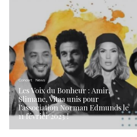
Concert
News
Les Voix du Bonheur : Amir,
Slimane, Vitaa unis pour
l’association Norman Edmunds le
11 février 2023 !