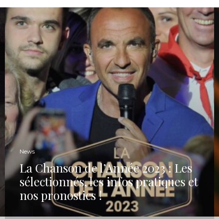
News
La Chanson de l’Année 2023 : Les
sélectionnés, les infos pratiques et
nos pronostics !