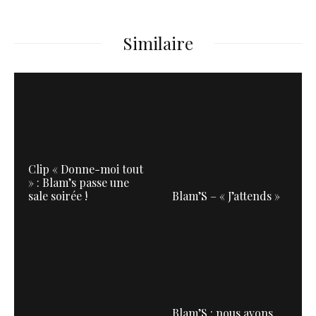
Similaire
Clip « Donne-moi tout
» : Blam’s passe une
sale soirée !
Blam’S – « J’attends »
Blam’S : nous avons