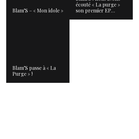
écouté « La purge »
Blam’S – « Mon idole »
son premier EP…
Blam’S passe à « La
Purge » !