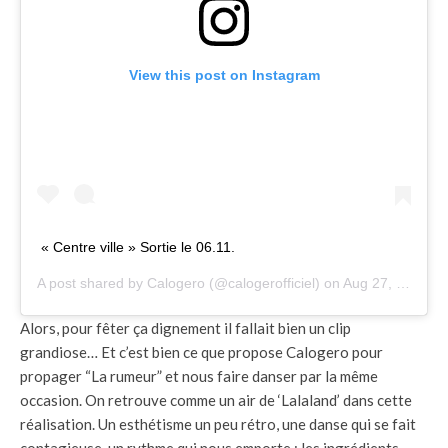
View this post on Instagram
« Centre ville » Sortie le 06.11.
A post shared by
Calogero
(@calogerofficiel) on
Aug 27, 2020 at 6:00am PDT
Alors, pour fêter ça dignement il fallait bien un clip
grandiose… Et c’est bien ce que propose Calogero pour
propager “La rumeur” et nous faire danser par la même
occasion. On retrouve comme un air de ‘Lalaland’ dans cette
réalisation. Un esthétisme un peu rétro, une danse qui se fait