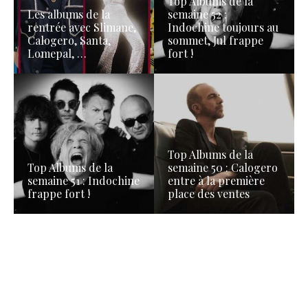
Top Albums de la
Les albums de la
semaine 52 :
rentrée avec Slimane,
Indochine toujours au
Calogero, Santa,
sommet, Jul frappe
Lomepal, …
fort !
Top Albums de la
Top Albums de la
semaine 50 : Calogero
semaine 51 : Indochine
entre à la première
frappe fort !
place des ventes