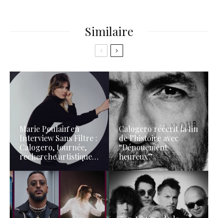
Similaire
Marie Poulain en
Calogero réécrit la fin
Interview Sans Filtre :
de l’histoire avec
Calogero, tournée,
“Dénouement
recherche artistique…
heureux”