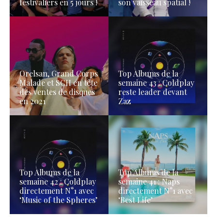
festivaliers en 5 jours !
son vaisseau spatial !
Orelsan, Grand Corps
Top Albums de la
Malade et SCH en tête
semaine 43 : Coldplay
des ventes de disques
reste leader devant
en 2021
Zaz
Top Albums de la
Top Albums de la
semaine 42 : Coldplay
semaine 41 : Naps
directement N°1 avec
directement N°1 avec
‘Music of the Spheres’
‘Best Life’