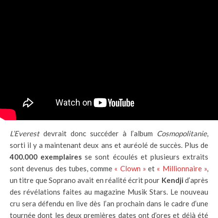
L’Everest
devrait donc succéder à l’album
Cosmopolitanie
,
sorti il y a maintenant deux ans et auréolé de succès. Plus de
400.000 exemplaires
se sont écoulés et plusieurs extraits
sont devenus des tubes, comme
« Clown »
et
« Millionnaire »
,
un titre que Soprano avait en réalité écrit pour
Kendji
d’après
des révélations faites au magazine Musik Stars. Le nouveau
cru sera défendu en live dès l’an prochain dans le cadre d’une
tournée dont les deux premières dates ont d’ores et déjà été