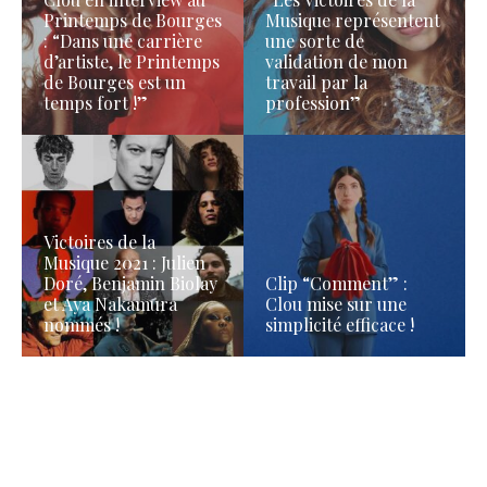
Printemps de Bourges
Musique représentent
: “Dans une carrière
une sorte de
d’artiste, le Printemps
validation de mon
de Bourges est un
travail par la
temps fort !”
profession”
Victoires de la
Musique 2021 : Julien
Doré, Benjamin Biolay
Clip “Comment” :
et Aya Nakamura
Clou mise sur une
nommés !
simplicité efficace !