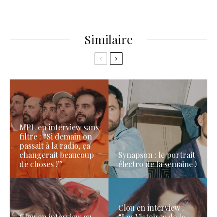
Similaire
MPL en interview sans
filtre : “Si demain on
passait à la radio, ça
changerait beaucoup
Synapson : le portrait
de choses !”
électro de la semaine !
Clou en interview :
Clou en interview au
“Les Victoires de la