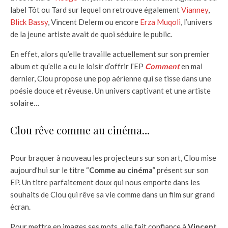
label Tôt ou Tard sur lequel on retrouve également
Vianney
,
Blick Bassy
, Vincent Delerm ou encore
Erza Muqoli
, l’univers
de la jeune artiste avait de quoi séduire le public.
En effet, alors qu’elle travaille actuellement sur son premier
album et qu’elle a eu le loisir d’offrir l’EP
Comment
en mai
dernier, Clou propose une pop aérienne qui se tisse dans une
poésie douce et rêveuse. Un univers captivant et une artiste
solaire…
Clou rêve comme au cinéma…
Pour braquer à nouveau les projecteurs sur son art, Clou mise
aujourd’hui sur le titre “
Comme au cinéma
” présent sur son
EP. Un titre parfaitement doux qui nous emporte dans les
souhaits de Clou qui rêve sa vie comme dans un film sur grand
écran.
Pour mettre en images ses mots, elle fait confiance à
Vincent