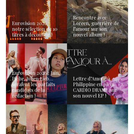
Rencontre avec
Eurovision 2026 :
Loreen, guerrière de
notre sélection de 10
l’amour sur son
titres à découvrir !
nouvel album !
Eurovision 2026 : Jain,
Piche, Julien Lieb…
Lettre d’Amour à… :
seraient les parfaits
Philippine en plein
candidats de la
CARDIO DRAME sur
rédaction !
son nouvel EP !