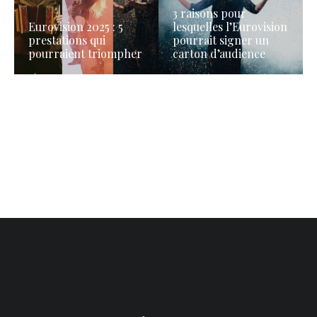
3 raisons pour
Eurovision 2025 : 5
lesquelles l’Eurovision
prestations qui
pourrait signer un
pourraient triompher
carton d’audience