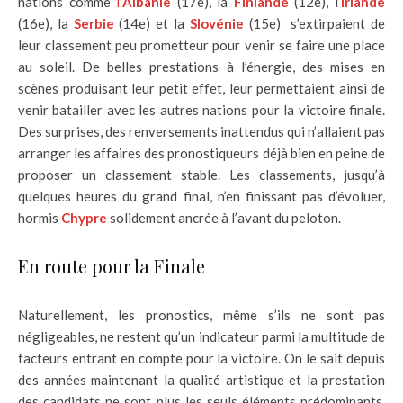
nations comme
l’
Albanie
(17e), la
Finlande
(12e), l’
Irlande
(16e), la
Serbie
(14e) et la
Slovénie
(15e) s’extirpaient de
leur classement peu prometteur pour venir se faire une place
au soleil. De belles prestations à l’énergie, des mises en
scènes produisant leur petit effet, leur permettaient ainsi de
venir batailler avec les autres nations pour la victoire finale.
Des surprises, des renversements inattendus qui n’allaient pas
arranger les affaires des pronostiqueurs déjà bien en peine de
proposer un classement stable. Les classements, jusqu’à
quelques heures du grand final, n’en finissant pas d’évoluer,
hormis
Chypre
solidement ancrée à l’avant du peloton.
En route pour la Finale
Naturellement, les pronostics, même s’ils ne sont pas
négligeables, ne restent qu’un indicateur parmi la multitude de
facteurs entrant en compte pour la victoire. On le sait depuis
des années maintenant la qualité artistique et la prestation
des candidats ne sont plus les seuls éléments prédominants.