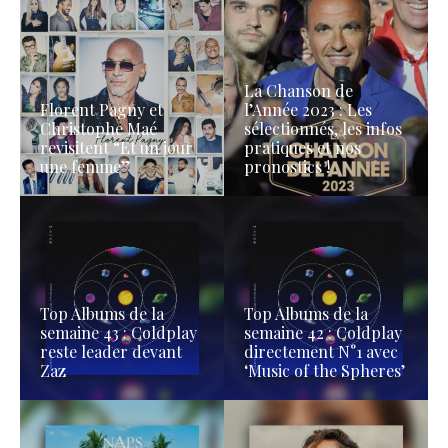
La Chanson de
Florent Pagny et
l’Année 2023 : Les
Christophe Maé
sélectionnés, les infos
revisitent “Et un jour
pratiques et nos
une femme”
pronostics !
Top Albums de la
Top Albums de la
semaine 43 : Coldplay
semaine 42 : Coldplay
reste leader devant
directement N°1 avec
Zaz
‘Music of the Spheres’