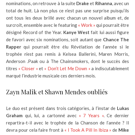
nominations, on retrouve à la suite
Drake
et
Rihanna
, avec un
total de huit. Là non plus ce n’est pas une surprise puisqu’ils
ont tous les deux brillé avec chacun un nouvel album et, de
surcroît, ensemble avec le featuring
« Work »
qui pourrait être
désigné Record of the Year.
Kanye West
fait lui aussi figure
de favori avec six nominations, soit autant que
Chance The
Rapper
qui pourrait être élu Révélation de l’année si le
trophée n’est pas remis à Kelsea Ballerini, Maren Morris,
Anderson .Paak ou à The Chainsmokers, dont le succès des
titres
« Closer »
et
« Don’t Let Me Down »
a indiscutablement
marqué l’industrie musicale ces derniers mois.
Zayn Malik et Shawn Mendes oubliés
Le duo est présent dans trois catégories, à l’instar de
Lukas
Graham
qui, lui, a cartonné avec
« 7 Years »
. Ce dernier
repartira-t-il avec le trophée de la Chanson de l’année ? Il
devra pour cela faire front à
« I Took A Pill In Ibiza »
de
Mike