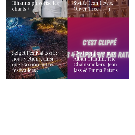
Rihanna pulvérise les
Swift, Dean Lewis,
charts !
Oliver Tree … #3
Sziget Festival 2022 :
C’est clippé #5 avec
nous y étions, ainsi
Alban Claudin, The
que 450.000 autres
Chainsmokers, Jean
festivaliers !
Jass & Emma Peters