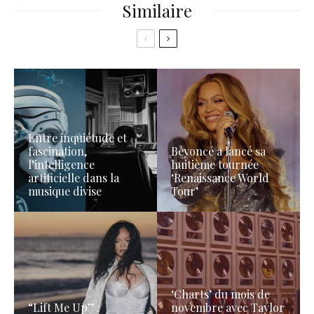
Similaire
Entre inquiétude et
fascination,
Beyoncé a lancé sa
l’intelligence
huitième tournée
artificielle dans la
‘Renaissance World
musique divise
Tour’
‘Charts’ du mois de
“Lift Me Up” :
novembre avec Taylor