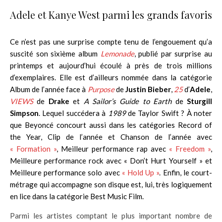
Adele et Kanye West parmi les grands favoris
Ce n’est pas une surprise compte tenu de l’engouement qu’a
suscité son sixième album
Lemonade
, publié par surprise au
printemps et aujourd’hui écoulé à près de trois millions
d’exemplaires. Elle est d’ailleurs nommée dans la catégorie
Album de l’année face à
Purpose
de
Justin Bieber
,
25
d’
Adele
,
VIEWS
de
Drake
et
A Sailor’s Guide to Earth
de
Sturgill
Simpson
. Lequel succédera à
1989
de Taylor Swift ?
À noter
que Beyoncé concourt aussi dans les catégories Record of
the Year, Clip de l’année et Chanson de l’année avec
« Formation »
, Meilleur performance rap avec
« Freedom »
,
Meilleure performance rock avec « Don’t Hurt Yourself » et
Meilleure performance solo avec
« Hold Up »
. Enfin, le court-
métrage qui accompagne son disque est, lui, très logiquement
en lice dans la catégorie Best Music Film.
Parmi les artistes comptant le plus important nombre de