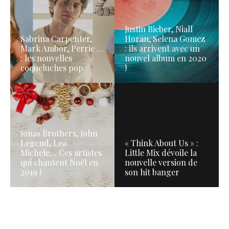
Justin Bieber, Niall
Sabrina Carpenter,
Horan, Selena Gomez
Mark Ambor, Perrie …
: ils arrivent avec un
: les nouvelles
nouvel album en 2020
coqueluches pop
!
Jonas Brothers, John
Legend, Lea
« Think About Us » :
Michele… Ces artistes
Little Mix dévoile la
qui chantent Noël en
nouvelle version de
2019 !
son hit banger