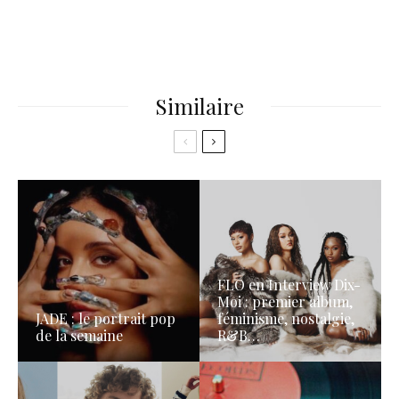
Similaire
FLO en Interview Dix-
Moi : premier album,
JADE : le portrait pop
féminisme, nostalgie,
de la semaine
R&B…