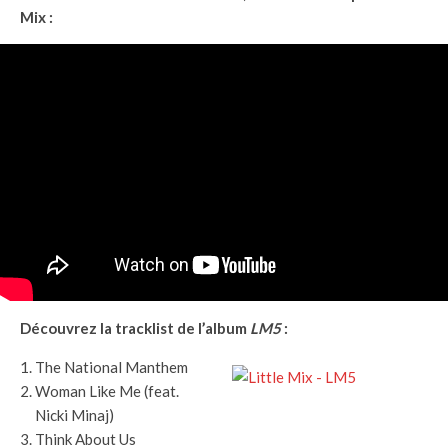
Mix :
Découvrez la tracklist de l’album
LM5
:
The National Manthem
Woman Like Me (feat.
Nicki Minaj)
Think About Us