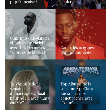
pop française !
couleur !
Gims plus-que-jamais
chanteur de variété
avec ‘Les Dernières
Dadju, les origines
Volontés de Mozart’
d’un phénomène
Top Spotify de la
Top Albums de la
semaine 42 :
semaine 24 : Clara
démarrage explosif
Luciani écrase la
pour Adele avec “Easy
concurrence avec
On Me”
‘Cœur’