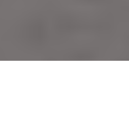
À l’occasion de la sortie de l’album
Le Perchoir Volume 2
,
aficia est parti à la rencontre de blond, interprète du titre
“Les bonnes manières”. Une rencontre à découvrir avec
aficia.
Étant reconnu comme un lieu incontournable de la capitale
pour ses événements et sa programmation riche en
découverte musicale,
Le Perchoir
avait su se démarquer en
2016 en sortant un premier album,
Ten Birds : Le Perchoir
,
qui