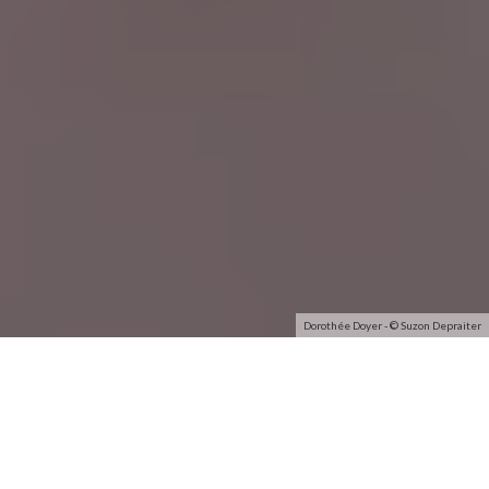
Dorothée Doyer - © Suzon Depraiter
Dorothée Doyer prépare la sortie d’un EP dont sont
extraits
“
Quand le monde dort
”
et
“
Ceux qui aiment
”
, deux
titres dont nous avions eu l’occasion de vous parler
auparavant. Pour l’occasion, aficia est partie à la rencontre
de cette artiste…