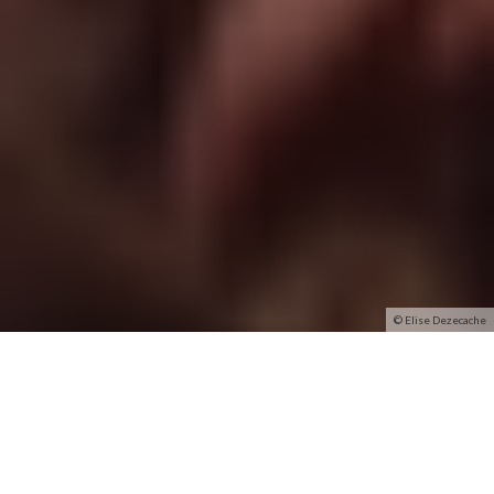
© Elise Dezecache
Le temps d’un week-end, la rédaction d’aficia s’est
délocalisée à Dunkerque afin de vous faire vivre le festival
La Bonne Aventure. C’était les 25 et 26 juin dernier, on
vous raconte !