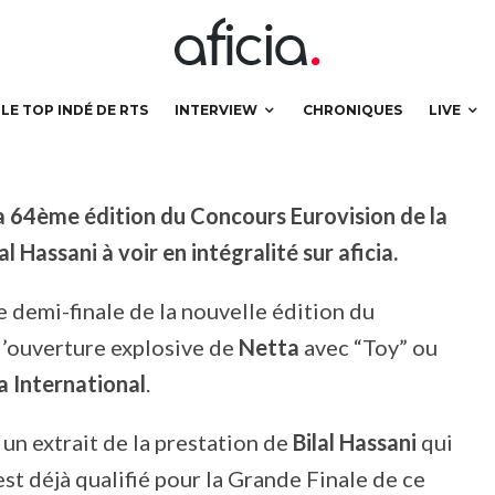
“Roi” en intégralité
LE TOP INDÉ DE RTS
INTERVIEW
CHRONIQUES
LIVE
 la 64ème édition du Concours Eurovision de la
l Hassani à voir en intégralité sur aficia.
e demi-finale de la nouvelle édition du
l’ouverture explosive de
Netta
avec “Toy” ou
 International
.
un extrait de la prestation de
Bilal Hassani
qui
i est déjà qualifié pour la Grande Finale de ce