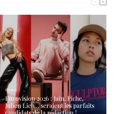
Dossiers
Eurovision 2026 : Jain, Piche,
Julien Lieb… seraient les parfaits
candidats de la rédaction !