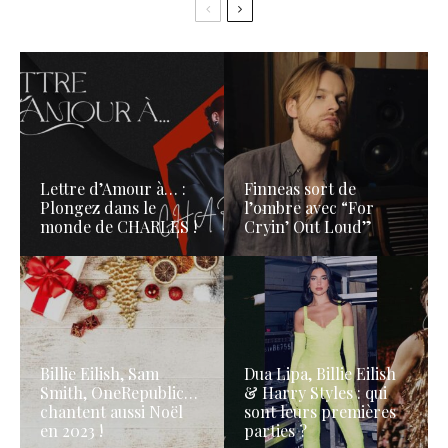
Lettre d’Amour à… :
Finneas sort de
Plongez dans le
l’ombre avec “For
monde de CHARLES !
Cryin’ Out Loud”
Billie Eilish, Sam
Dua Lipa, Billie Eilish
Smith, OneRepublic…
& Harry Styles : qui
chantent aussi Noël
sont leurs premières
en 2023 !
parties ?