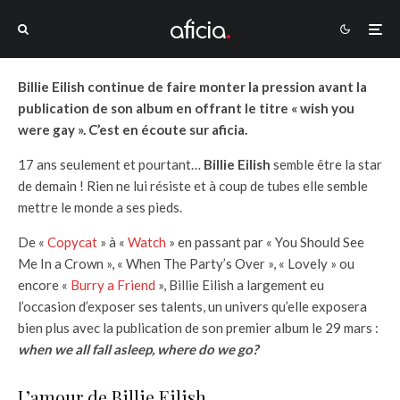
Billie Eilish continue de faire monter la pression avant la
publication de son album en offrant le titre « wish you
were gay ». C’est en écoute sur aficia.
17 ans seulement et pourtant…
Billie Eilish
semble être la star
de demain ! Rien ne lui résiste et à coup de tubes elle semble
mettre le monde a ses pieds.
De «
Copycat
» à «
Watch
» en passant par « You Should See
Me In a Crown », « When The Party’s Over », « Lovely » ou
encore «
Burry a Friend
», Billie Eilish a largement eu
l’occasion d’exposer ses talents, un univers qu’elle exposera
bien plus avec la publication de son premier album le 29 mars :
when we all fall asleep, where do we go?
L’amour de Billie Eilish…