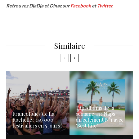
Retrouvez DjaDja et Dinaz sur
Facebook
et
Twitter
.
Similaire
Top Albums de la
Francofolies de La
semaine 41 : Naps
Rochelle : 150 000
directement N°1 avec
festivaliers en 5 jours !
‘Best Life’