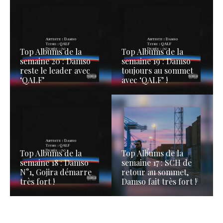
Top Albums de la
Top Albums de la
semaine 20 : Damso
semaine 19 : Damso
reste le leader avec
toujours au sommet
‘QALF’
avec ‘QALF’ !
Top Albums de la
Top Albums de la
semaine 18 : Damso
semaine 17 : SCH de
N°1, Gojira démarre
retour au sommet,
très fort !
Damso fait très fort !