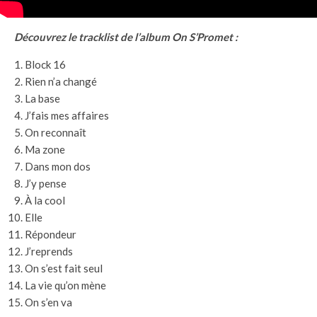
Découvrez le tracklist de l’album On S’Promet :
Block 16
Rien n’a changé
La base
J’fais mes affaires
On reconnaît
Ma zone
Dans mon dos
J’y pense
À la cool
Elle
Répondeur
J’reprends
On s’est fait seul
La vie qu’on mène
On s’en va