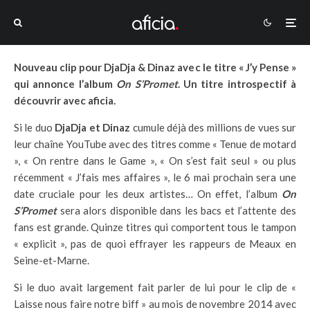
Nouveau clip pour DjaDja & Dinaz avec le titre « J’y Pense »
qui annonce l’album
On S’Promet
. Un titre introspectif à
découvrir avec aficia.
Si le duo
DjaDja et Dinaz
cumule déjà des millions de vues sur
leur chaîne YouTube avec des titres comme « Tenue de motard
», « On rentre dans le Game », « On s’est fait seul » ou plus
récemment « J’fais mes affaires », le 6 mai prochain sera une
date cruciale pour les deux artistes… On effet, l’album
On
S’Promet
sera alors disponible dans les bacs et l’attente des
fans est grande. Quinze titres qui comportent tous le tampon
« explicit », pas de quoi effrayer les rappeurs de Meaux en
Seine-et-Marne.
Si le duo avait largement fait parler de lui pour le clip de «
Laisse nous faire notre biff » au mois de novembre 2014 avec