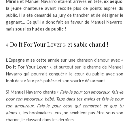
Mirela
et Manuel Navarro étaient arrivés en tête,
ex aequo
,
la jeune chanteuse ayant récolté plus de points auprès du
public. Il a été demandé au jury de trancher et de désigner le
gagnant… Ce qu’il a donc fait en faveur de Manuel Navarro,
mais
sous les huées du public !
« Do It For Your Lover » et sable chaud !
L’Espagne mise cette année sur une chanson d’amour avec «
Do It For Your Lover
», et surtout sur le charme de Manuel
Navarro qui pourrait conquérir le cœur du public avec son
look de surfeur pré-pubère et son sourire désarmant.
Si Manuel Navarro chante «
Fais-le pour ton amoureux, fais-le
pour ton amoureux, bébé. Tape dans tes mains et fais-le pour
ton amoureux. Fais-le pour ceux qui comptent et que tu
aimes
», les bookmakers, eux, ne semblent pas être sous son
charme, le classant dans les derniers…