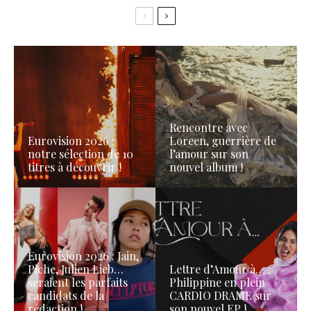
Rencontre avec
Eurovision 2026 :
Loreen, guerrière de
notre sélection de 10
l’amour sur son
titres à découvrir !
nouvel album !
Eurovision 2026 : Jain,
Piche, Julien Lieb…
Lettre d’Amour à… :
seraient les parfaits
Philippine en plein
candidats de la
CARDIO DRAME sur
rédaction !
son nouvel EP !