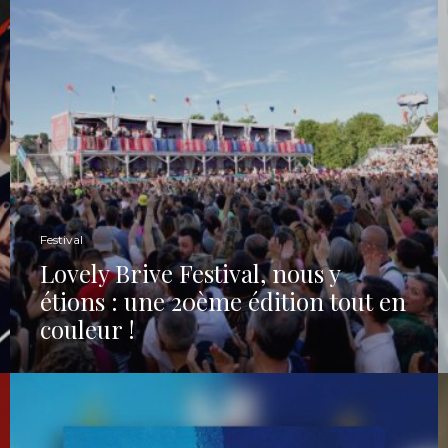
Festival
Lovely Brive Festival, nous y
étions : une 20ème édition tout en
couleur !