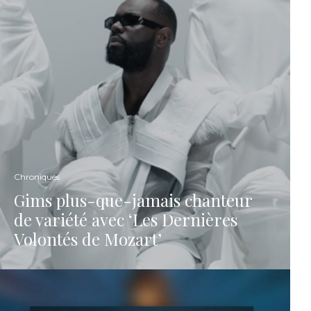
Chroniques
Gims plus-que-jamais chanteur
de variété avec ‘Les Dernières
Volontés de Mozart’