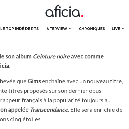
nce’
LE TOP INDÉ DE RTS
INTERVIEW
CHRONIQUES
LIVE
 de son album
Ceinture noire
avec comme
icia.
chevée que
Gims
enchaîne avec un nouveau titre,
ante titres proposés sur son dernier opus
e rappeur français à la popularité toujours au
tion appelée
Transcendance
. Elle sera enrichie de
ons cinq étoiles.