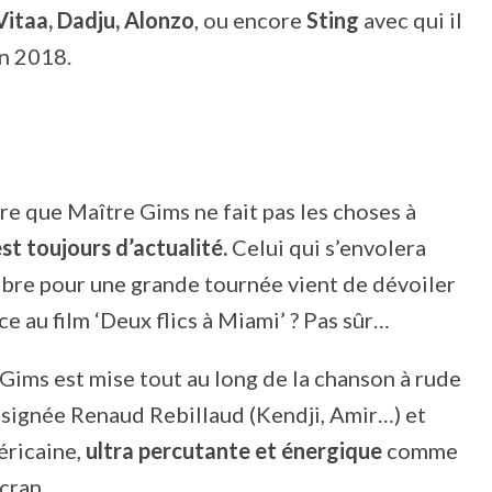
Vitaa, Dadju, Alonzo
, ou encore
Sting
avec qui il
in 2018.
ire que Maître Gims ne fait pas les choses à
est toujours d’actualité.
Celui qui s’envolera
mbre pour une grande tournée vient de dévoiler
e au film ‘Deux flics à Miami’ ? Pas sûr…
e Gims est mise tout au long de la chanson à rude
(signée Renaud Rebillaud (Kendji, Amir…) et
éricaine,
ultra percutante et énergique
comme
n cran…