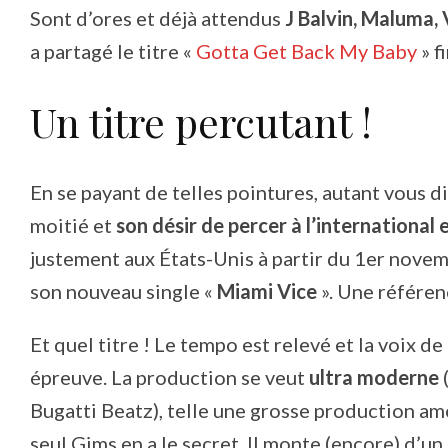
Sont d’ores et déjà attendus
J Balvin, Maluma, 
a partagé le titre «
Gotta Get Back My Baby
» f
Un titre percutant !
En se payant de telles pointures, autant vous d
moitié et
son désir de percer à l’international 
justement aux États-Unis à partir du 1er nove
son nouveau single «
Miami Vice
». Une référenc
Et quel titre ! Le tempo est relevé et la voix d
épreuve. La production se veut
ultra moderne
Bugatti Beatz), telle une grosse production am
seul Gims en a le secret. Il monte (encore) d’u