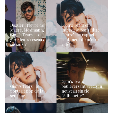
Dossier : Pierre de
Gjon’s Tears en
Maere, Mosimann,
interview ‘Sans filtre’ :
Gjon’s Tears … qui
“‘Pure’ me rappelle ce
gère leurs réseaux
sentiment de m’être
sociaux ?
raté”
Gjon’s Tears
Gjon’s Tears : le
bouleversant avec son
portrait pop de la
nouveau single
semaine
“Silhouette”