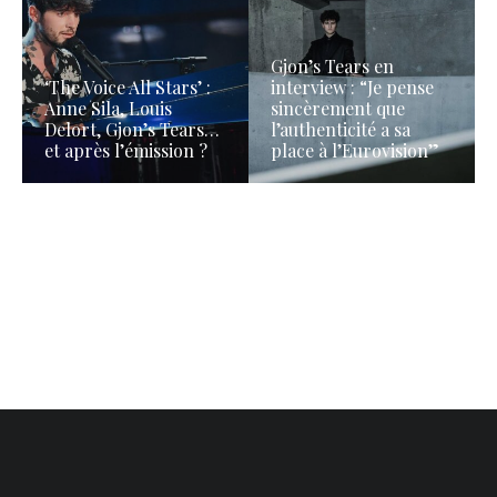
Gjon’s Tears en
‘The Voice All Stars’ :
interview : “Je pense
Anne Sila, Louis
sincèrement que
Delort, Gjon’s Tears…
l’authenticité a sa
et après l’émission ?
place à l’Eurovision”