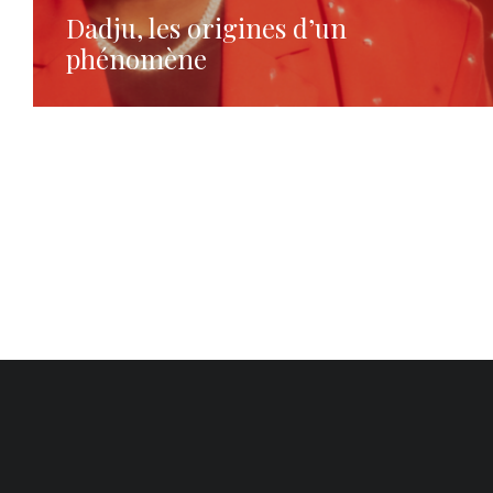
Dadju, les origines d’un
phénomène