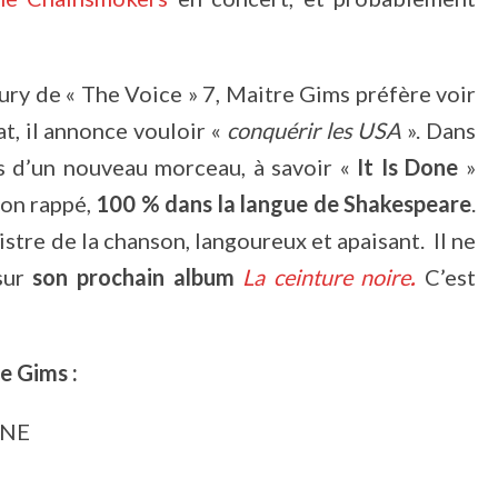
ry de « The Voice » 7, Maitre Gims préfère voir
t, il annonce vouloir «
conquérir les USA
». Dans
s d’un nouveau morceau, à savoir «
It Is Done
»
non rappé,
100 % dans la langue de Shakespeare
.
gistre de la chanson, langoureux et apaisant. Il ne
sur
son prochain album
La ceinture noire
.
C’est
e Gims :
yNE