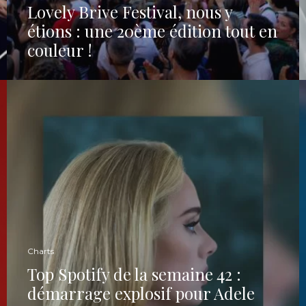
Lovely Brive Festival, nous y
étions : une 20ème édition tout en
couleur !
Charts
Top Spotify de la semaine 42 :
démarrage explosif pour Adele