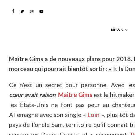
l’Amérique avec un titr
NEWS
Maître Gims a de nouveaux plans pour 2018. I
morceau qui pourrait bientôt sortir : « It Is Don
Ce n’est un secret pour personne. Avec les
cœur avait raison
,
Maitre Gims
est
le hitmaker
les États-Unis ne font pas peur au chanteu
Allemagne avec son single «
Loin
», plus tôt 
pays de l’oncle Sam, territoire qu’il connaît b
rencontrer David Guetta, plus récemment
T