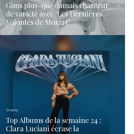
Gims plus-que-jamais chanteur
de variété avec ‘Les Dernières
Volontés de Mozart’
Charts
Top Albums de la semaine 24 :
Clara Luciani écrase la