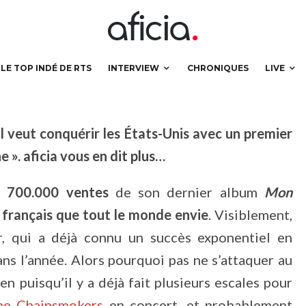
e en anglais !
LE TOP INDÉ DE RTS
INTERVIEW
CHRONIQUES
LIVE
l veut conquérir les États-Unis avec un premier
e ». aficia vous en dit plus…
700.000 ventes
de son dernier album
Mon
 français que tout le monde envie
. Visiblement,
r, qui a déjà connu un succès exponentiel en
dans l’année. Alors pourquoi pas ne s’attaquer au
ien puisqu’il y a déjà fait plusieurs escales pour
he Chainsmokers
en concert, et probablement