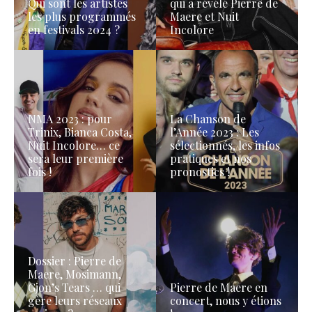
Qui sont les artistes
qui a révélé Pierre de
les plus programmés
Maere et Nuit
en festivals 2024 ?
Incolore
NMA 2023 : pour
La Chanson de
Trinix, Bianca Costa,
l’Année 2023 : Les
Nuit Incolore… ce
sélectionnés, les infos
sera leur première
pratiques et nos
fois !
pronostics !
Dossier : Pierre de
Maere, Mosimann,
Gjon’s Tears … qui
Pierre de Maere en
gère leurs réseaux
concert, nous y étions