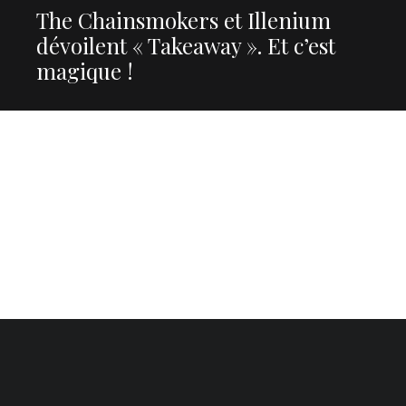
The Chainsmokers et Illenium
dévoilent « Takeaway ». Et c’est
magique !