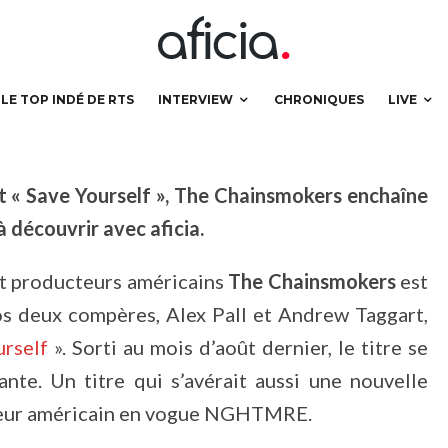
LE TOP INDÉ DE RTS
INTERVIEW
CHRONIQUES
LIVE
ant « Save Yourself », The Chainsmokers enchaîne
à découvrir avec aficia.
 et producteurs américains
The Chainsmokers
est
 nos deux compères, Alex Pall et Andrew Taggart,
urself
». Sorti au mois d’août dernier, le titre se
nte. Un titre qui s’avérait aussi une nouvelle
ucteur américain en vogue NGHTMRE.