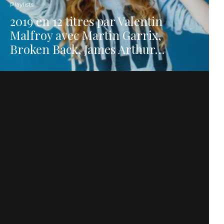
Playlists
2019 en 12 titres par Valentin
Malfroy avec Martin Garrix,
Broken Back, James Arthur…