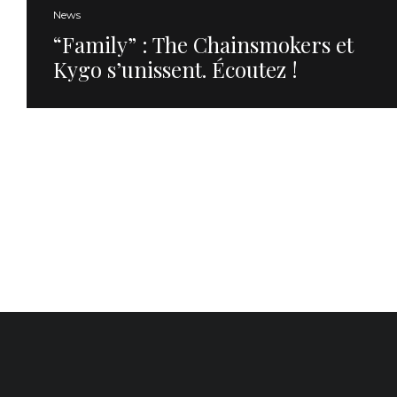
News
“Family” : The Chainsmokers et
Kygo s’unissent. Écoutez !