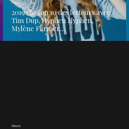
News
2019 : le Top 10 des lecteurs avec
Tim Dup, Hyphen Hyphen,
Mylène Farmer…
News