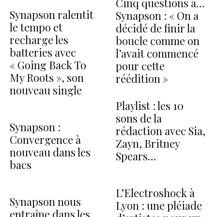
Cinq questions à…
Synapson ralentit
Synapson : « On a
le tempo et
décidé de finir la
recharge les
boucle comme on
batteries avec
l’avait commencé
« Going Back To
pour cette
My Roots », son
réédition »
nouveau single
Playlist : les 10
sons de la
Synapson :
rédaction avec Sia,
Convergence à
Zayn, Britney
nouveau dans les
Spears…
bacs
L’Electroshock à
Synapson nous
Lyon : une pléiade
entraîne dans les