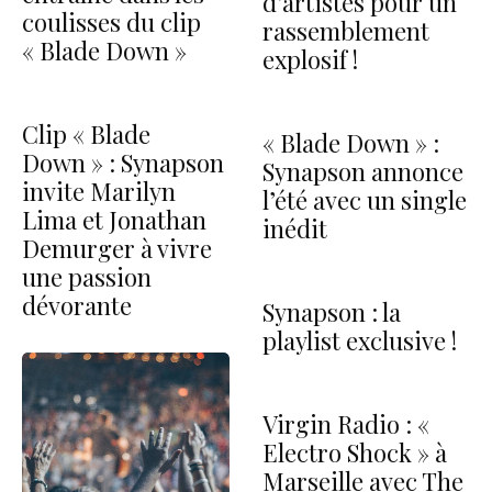
d’artistes pour un
coulisses du clip
rassemblement
« Blade Down »
explosif !
Clip « Blade
« Blade Down » :
Down » : Synapson
Synapson annonce
invite Marilyn
l’été avec un single
Lima et Jonathan
inédit
Demurger à vivre
une passion
dévorante
Synapson : la
playlist exclusive !
Virgin Radio : «
Electro Shock » à
Marseille avec The