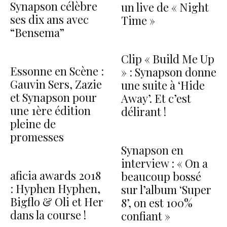
Synapson célèbre
un live de « Night
ses dix ans avec
Time »
“Bensema”
Clip « Build Me Up
Essonne en Scène :
» : Synapson donne
Gauvin Sers, Zazie
une suite à ‘Hide
et Synapson pour
Away’. Et c’est
une 1ère édition
délirant !
pleine de
promesses
Synapson en
interview : « On a
aficia awards 2018
beaucoup bossé
: Hyphen Hyphen,
sur l’album ‘Super
Bigflo & Oli et Her
8’, on est 100%
dans la course !
confiant »