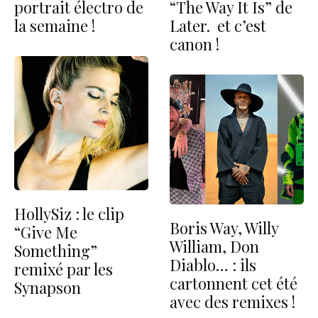
portrait électro de
“The Way It Is” de
la semaine !
Later. et c’est
canon !
HollySiz : le clip
Boris Way, Willy
“Give Me
William, Don
Something”
Diablo… : ils
remixé par les
cartonnent cet été
Synapson
avec des remixes !