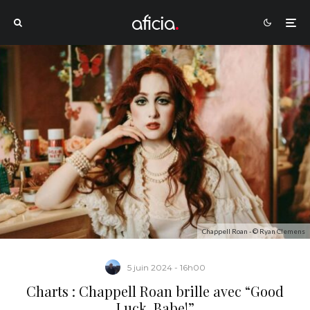
Chappell Roan - © Ryan Clemens
5 juin 2024 - 16h00
Charts : Chappell Roan brille avec “Good
Luck, Babe!”