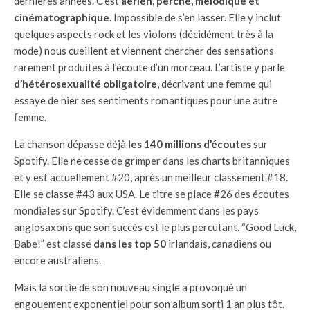
dernières années. C’est
aérien, perché, mélodique et
cinématographique
. Impossible de s’en lasser. Elle y inclut
quelques aspects rock et les violons (décidément très à la
mode) nous cueillent et viennent chercher des sensations
rarement produites à l’écoute d’un morceau. L’artiste y parle
d’hétérosexualité obligatoire
, décrivant une femme qui
essaye de nier ses sentiments romantiques pour une autre
femme.
La chanson dépasse déjà
les 140 millions d’écoutes
sur
Spotify. Elle ne cesse de grimper dans les charts britanniques
et y est actuellement #20, après un meilleur classement #18.
Elle se classe #43 aux USA. Le titre se place #26 des écoutes
mondiales sur Spotify. C’est évidemment dans les pays
anglosaxons que son succès est le plus percutant. “Good Luck,
Babe!” est classé
dans les top 50
irlandais, canadiens ou
encore australiens.
Mais la sortie de son nouveau single a provoqué un
engouement exponentiel pour son album sorti 1 an plus tôt.