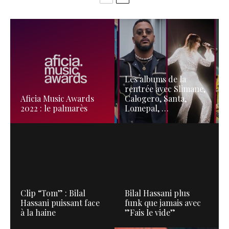
Les albums de la
rentrée avec Slimane,
Aficia Music Awards
Calogero, Santa,
2022 : le palmarès
Lomepal, …
Clip “Tom” : Bilal
Bilal Hassani plus
Hassani puissant face
funk que jamais avec
à la haine
”Fais le vide”