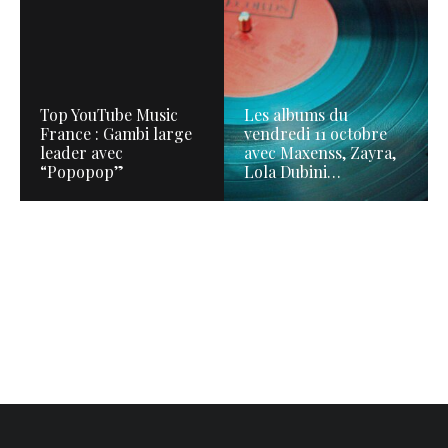
Top YouTube Music
Les albums du
France : Gambi large
vendredi 11 octobre
leader avec
avec Maxenss, Zayra,
“Popopop”
Lola Dubini…