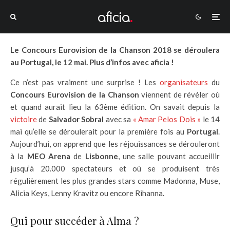
Le Concours Eurovision de la Chanson 2018 se déroulera
au Portugal, le 12 mai. Plus d’infos avec aficia !
Ce n’est pas vraiment une surprise ! Les
organisateurs
du
Concours Eurovision de la Chanson
viennent de révéler où
et quand aurait lieu la 63ème édition. On savait depuis la
victoire
de
Salvador Sobral
avec sa
« Amar Pelos Dois »
le 14
mai qu’elle se déroulerait pour la première fois au
Portugal
.
Aujourd’hui, on apprend que les réjouissances se dérouleront
à la
MEO Arena
de
Lisbonne
, une salle pouvant accueillir
jusqu’à 20.000 spectateurs et où se produisent très
régulièrement les plus grandes stars comme Madonna, Muse,
Alicia Keys, Lenny Kravitz ou encore Rihanna.
Qui pour succéder à Alma ?