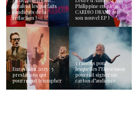
Piche, Julien Lieb…
Lettre d’Amour à… :
seraient les parfaits
Philippine en plein
candidats de la
CARDIO DRAME sur
rédaction !
son nouvel EP !
3 raisons pour
Eurovision 2025 : 5
lesquelles l’Eurovision
prestations qui
pourrait signer un
pourraient triompher
carton d’audience