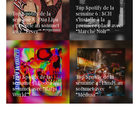
Top Spotify de la
Top Spotify de la
semaine 6 : SCH
semaine 8 : Dua Lipa
s’installe à la
et Angèle au sommet
première place avec
avec “Fever”
“Marché Noir”
Top Spotify de la
Top Spotify de la
semaine 5 : Booba au
semaine 4 : Landy au
sommet avec “Ratpi
sommet avec
World”
“Médusa”