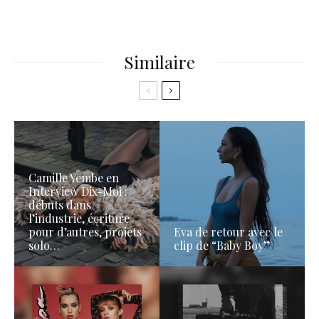
Similaire
Camille Yembe en
Interview Dix-Moi :
débuts dans
l’industrie, écriture
pour d’autres, projets
Eva de retour avec le
solo…
clip de “Baby Boy”