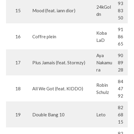
93
24kGol
15
Mood (feat. iann dior)
83
dn
50
91
Koba
16
Coffre plein
86
LaD
65
Aya
90
17
Plus Jamais (feat. Stormzy)
Nakamu
89
ra
28
84
Robin
18
All We Got (feat. KIDDO)
47
Schulz
92
82
19
Double Bang 10
Leto
68
15
82