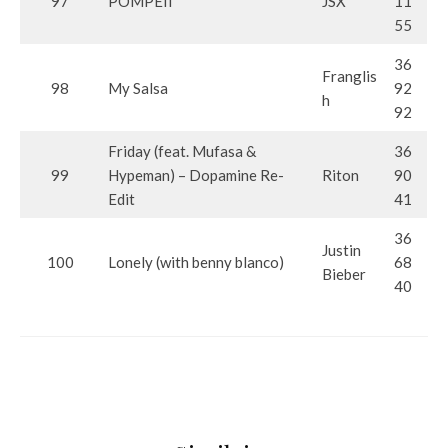
97
POMPEII
JSX
11
55
36
Franglis
98
My Salsa
92
h
92
Friday (feat. Mufasa &
36
99
Hypeman) – Dopamine Re-
Riton
90
Edit
41
36
Justin
100
Lonely (with benny blanco)
68
Bieber
40