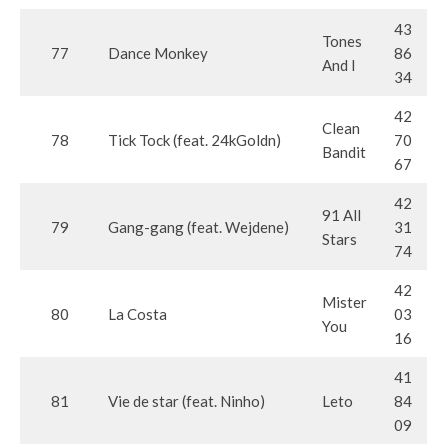
43
Tones
77
Dance Monkey
86
And I
34
42
Clean
78
Tick Tock (feat. 24kGoldn)
70
Bandit
67
42
91 All
79
Gang-gang (feat. Wejdene)
31
Stars
74
42
Mister
80
La Costa
03
You
16
41
81
Vie de star (feat. Ninho)
Leto
84
09