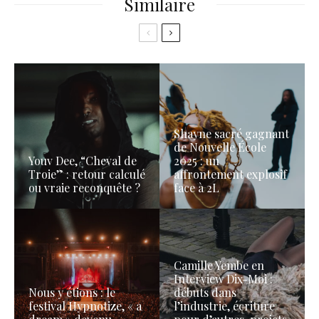
Similaire
Shayne sacré gagnant
de Nouvelle École
Youv Dee, “Cheval de
2025 : un
Troie” : retour calculé
affrontement explosif
ou vraie reconquête ?
face à 2L
Camille Yembe en
Interview Dix-Moi :
Nous y étions : le
débuts dans
festival Hypnotize, « a
l’industrie, écriture