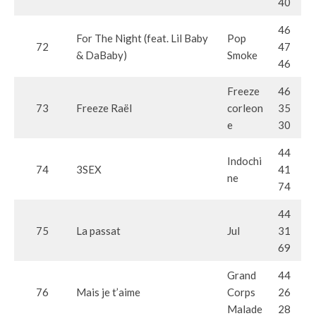
40
46
For The Night (feat. Lil Baby
Pop
72
47
& DaBaby)
Smoke
46
Freeze
46
73
Freeze Raël
corleon
35
e
30
44
Indochi
74
3SEX
41
ne
74
44
75
La passat
Jul
31
69
Grand
44
76
Mais je t’aime
Corps
26
Malade
28