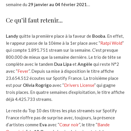
semaine du
29 janvier au 04 février 2021
…
Ce qu’il faut retenir…
Landy
quitte la première place à la faveur de
Booba
. En effet,
le rappeur passe de la 10ème à la 1er place avec “
Ratpi Wold
”
qui compte 1.891.751 stream sur la semaine. C’est presque
800.000 de mieux que la semaine dernière. Le trio de tête se
complète avec le tandem
Dua Lipa
et
Angèle
qui reste N°2
avec “
Fever
”. Depuis sa mise à disposition le titre affiche
23.654.512 écoutes sur Spotify France. La troisième place
est pour
Olivia Rogrigo
avec “
Drivers License
” qui gagne
trois places. En quatre semaines d’exploitation, le titre affiche
déjà 4.425.733 streams.
Le reste du Top 10 des titres les plus streamés sur Spotify
France n’offre pas de surprise avec, toujours, la présence
d’artistes comme
Eva
avec “
Cœur noir
”, le titre “
Bande