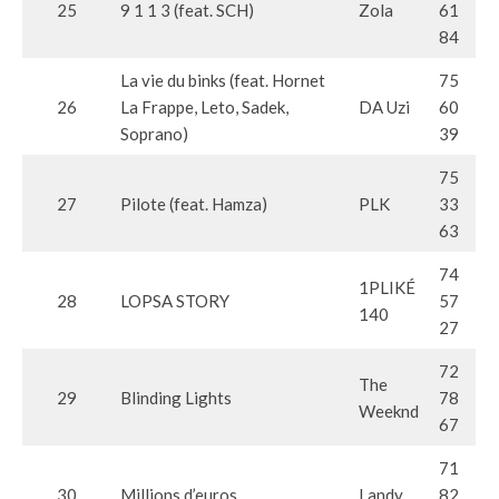
25
9 1 1 3 (feat. SCH)
Zola
61
84
La vie du binks (feat. Hornet
75
26
La Frappe, Leto, Sadek,
DA Uzi
60
Soprano)
39
75
27
Pilote (feat. Hamza)
PLK
33
63
74
1PLIKÉ
28
LOPSA STORY
57
140
27
72
The
29
Blinding Lights
78
Weeknd
67
71
30
Millions d’euros
Landy
82