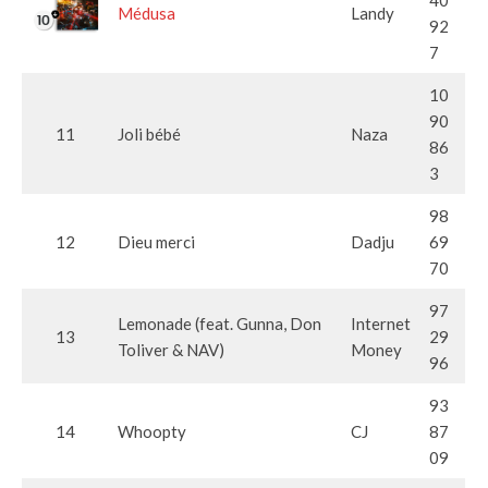
40
Médusa
Landy
92
7
10
90
11
Joli bébé
Naza
86
3
98
12
Dieu merci
Dadju
69
70
97
Lemonade (feat. Gunna, Don
Internet
13
29
Toliver & NAV)
Money
96
93
14
Whoopty
CJ
87
09