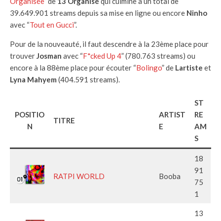
Organisée
” de
13 Organisé
qui culmine à un total de
39.649.901 streams depuis sa mise en ligne ou encore
Ninho
avec “
Tout en Gucci
”.
Pour de la nouveauté, il faut descendre à la 23ème place pour
trouver
Josman
avec “
F*cked Up 4
” (780.763 streams) ou
encore à la 88ème place pour écouter “
Bolingo
” de
Lartiste
et
Lyna Mahyem
(404.591 streams).
ST
POSITIO
ARTIST
RE
TITRE
N
E
AM
S
18
91
RATPI WORLD
Booba
75
1
13