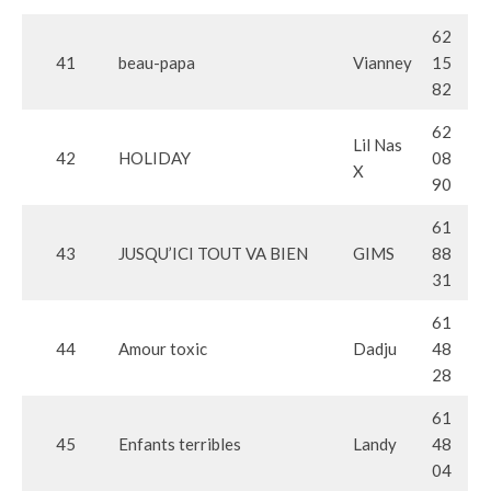
62
41
beau-papa
Vianney
15
82
62
Lil Nas
42
HOLIDAY
08
X
90
61
43
JUSQU’ICI TOUT VA BIEN
GIMS
88
31
61
44
Amour toxic
Dadju
48
28
61
45
Enfants terribles
Landy
48
04