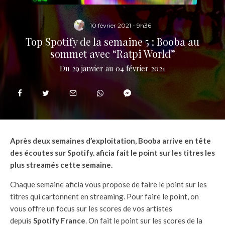
10 février 2021 - 9h36
Top Spotify de la semaine 5 : Booba au
sommet avec “Ratpi World”
Du 29 janvier au 04 février 2021
Après deux semaines d’exploitation, Booba arrive en tête
des écoutes sur Spotify. aficia fait le point sur les titres les
plus streamés cette semaine.
Chaque semaine aficia vous propose de faire le point sur les
titres qui cartonnent en streaming. Pour faire le point, on
vous offre un focus sur les scores de vos artistes
depuis
Spotify France
. On fait le point sur les scores de la