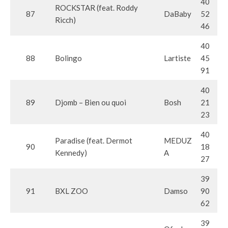
40
ROCKSTAR (feat. Roddy
87
DaBaby
52
Ricch)
46
40
88
Bolingo
Lartiste
45
91
40
89
Djomb – Bien ou quoi
Bosh
21
23
40
Paradise (feat. Dermot
MEDUZ
90
18
Kennedy)
A
27
39
91
BXL ZOO
Damso
90
62
39