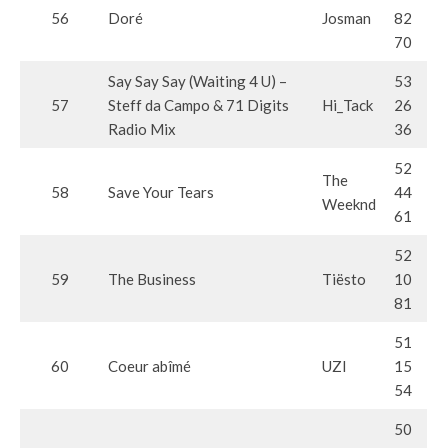
56
Doré
Josman
82
70
Say Say Say (Waiting 4 U) –
53
57
Steff da Campo & 71 Digits
Hi_Tack
26
Radio Mix
36
52
The
58
Save Your Tears
44
Weeknd
61
52
59
The Business
Tiësto
10
81
51
60
Coeur abîmé
UZI
15
54
50