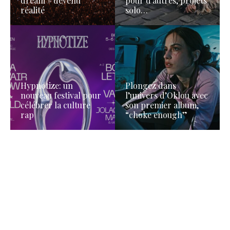
dream » devenu
pour d’autres, projets
réalité
solo…
Hypnotize: un
Plongez dans
nouveau festival pour
l’univers d’Oklou avec
célébrer la culture
son premier album,
rap
“choke enough”