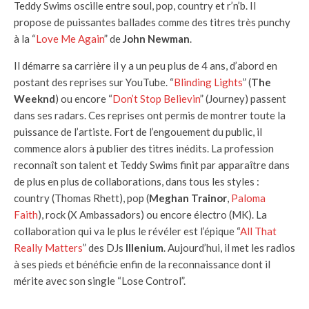
Teddy Swims oscille entre soul, pop, country et r’n’b. Il
propose de puissantes ballades comme des titres très punchy
à la “
Love Me Again
” de
John Newman
.
Il démarre sa carrière il y a un peu plus de 4 ans, d’abord en
postant des reprises sur YouTube. “
Blinding Lights
” (
The
Weeknd
) ou encore “
Don’t Stop Believin
” (Journey) passent
dans ses radars. Ces reprises ont permis de montrer toute la
puissance de l’artiste. Fort de l’engouement du public, il
commence alors à publier des titres inédits. La profession
reconnaît son talent et Teddy Swims finit par apparaître dans
de plus en plus de collaborations, dans tous les styles :
country (Thomas Rhett), pop (
Meghan Trainor
,
Paloma
Faith
), rock (X Ambassadors) ou encore électro (MK). La
collaboration qui va le plus le révéler est l’épique “
All That
Really Matters
” des DJs
Illenium
. Aujourd’hui, il met les radios
à ses pieds et bénéficie enfin de la reconnaissance dont il
mérite avec son single “Lose Control”.