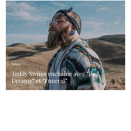
News
Teddy Swims enchaîne avec “Bad
Dreams” et “Funeral”