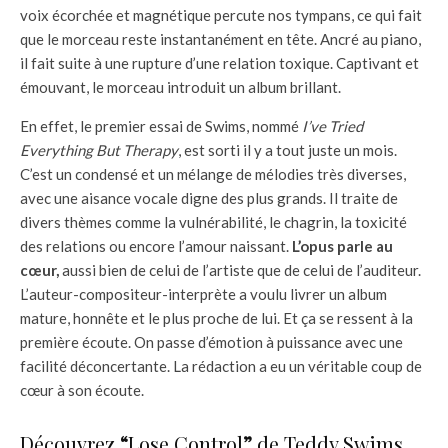
voix écorchée et magnétique percute nos tympans, ce qui fait
que le morceau reste instantanément en tête. Ancré au piano,
il fait suite à une rupture d’une relation toxique. Captivant et
émouvant, le morceau introduit un album brillant.
En effet, le premier essai de Swims, nommé
I’ve Tried
Everything But Therapy
, est sorti il y a tout juste un mois.
C’est un condensé et un mélange de mélodies très diverses,
avec une aisance vocale digne des plus grands. Il traite de
divers thèmes comme la vulnérabilité, le chagrin, la toxicité
des relations ou encore l’amour naissant.
L’opus parle au
cœur,
aussi bien de celui de l’artiste que de celui de l’auditeur.
L’auteur-compositeur-interprète a voulu livrer un album
mature, honnête et le plus proche de lui. Et ça se ressent à la
première écoute. On passe d’émotion à puissance avec une
facilité déconcertante. La rédaction a eu un véritable coup de
cœur à son écoute.
Découvrez
“
Lose Control
”
de Teddy Swims