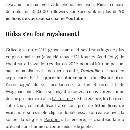
réseaux sociaux. Véritable phénomène web, Ridsa compte
déjà plus de 350.000 followers sur Facebook et plus de
90
millions de vues sur sa chaîne Youtube
…
Ridsa s’en fout royalement !
Grâce à sa notoriété grandissante, et ses featurings de plus
en plus nombreux («
Validé
» avec DJ Kayz et Axel Tony), le
chanteur a travaillé très dur en 2015 pour offrir non pas un,
mais deux albums. Le dernier en date,
Tranquille
, est paru en
septembre. Et il
approche doucement du disque d’or
.
Accompagné de ses producteurs Juston Records et de
Wagram Label, Ridsa se lançait à nouveau dans l’arène, armé
de son premier extrait «
Là c’est die
». Et ici encore, le chanteur
rafle tout, comptabilisant à ce jour près de
50 millions de
vues
pour son simple clip. Le double essai fut réalisé avec la
sortie du single «
Pardon
». Là encore, le chanteur latino
utilisait son charme fou pour séduire le public.