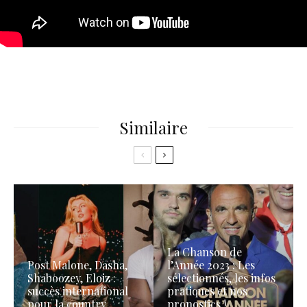
Similaire
La Chanson de
Post Malone, Dasha,
l’Année 2023 : Les
Shaboozey, Eloiz :
sélectionnés, les infos
succès international
pratiques et nos
pour la country
pronostics !