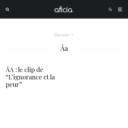
Dernier
Âa
ÂA : le clip de
“L’ignorance et la
peur”