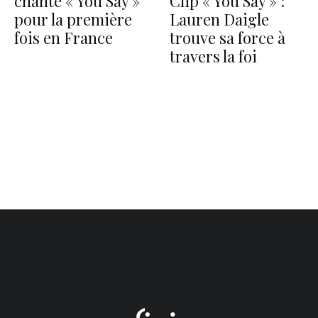
chante « You Say »
Clip « You Say » :
pour la première
Lauren Daigle
fois en France
trouve sa force à
travers la foi