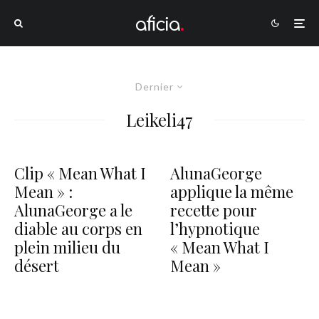
Dernier
Leikeli47
Clip « Mean What I
AlunaGeorge
Mean » :
applique la même
AlunaGeorge a le
recette pour
diable au corps en
l’hypnotique
plein milieu du
« Mean What I
désert
Mean »