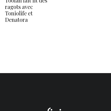
Toofan fait fit des
ragots avec
Toniolife et
Denatora