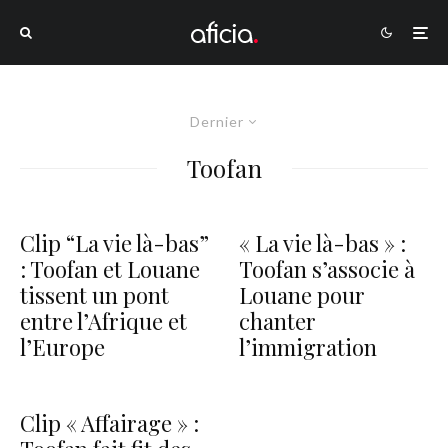
Dernier
Toofan
Clip “La vie là-bas”
« La vie là-bas » :
: Toofan et Louane
Toofan s’associe à
tissent un pont
Louane pour
entre l’Afrique et
chanter
l’Europe
l’immigration
Clip « Affairage » :