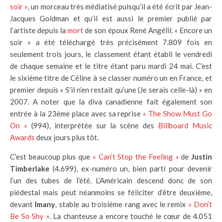
soir »
, un morceau très médiatisé puisqu’il a été écrit par Jean-
Jacques Goldman et qu’il est aussi le premier publié par
l’artiste depuis la
mort
de son époux René Angélil. « Encore un
soir » a été téléchargé très précisément 7.809 fois en
seulement trois jours, le classement étant établi le vendredi
de chaque semaine et le titre étant paru mardi 24 mai. C’est
le sixième titre de Céline à se classer numéro un en France, et
premier depuis « S’il n’en restait qu’une (Je serais celle-là) » en
2007. A noter que la diva canadienne fait également son
entrée à la 23ème place avec sa reprise
« The Show Must Go
On »
(994), interprétée sur la scène des
Billboard Music
Awards
deux jours plus tôt.
C’est beaucoup plus que
« Can’t Stop the Feeling »
de
Justin
Timberlake
(4.699), ex-numéro un, bien parti pour devenir
l’un des tubes de l’été. L’Américain descend donc de son
piédestal mais peut néanmoins se féliciter d’être deuxième,
devant
Imany
, stable au troisième rang avec le remix
« Don’t
Be So Shy »
. La chanteuse a encore touché le cœur de 4.051