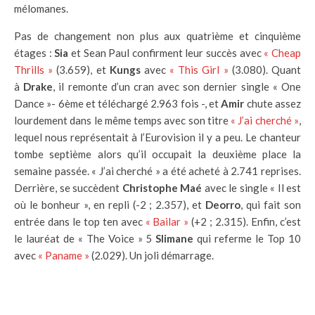
mélomanes.
Pas de changement non plus aux quatrième et cinquième
étages :
Sia
et Sean Paul confirment leur succès avec
« Cheap
Thrills »
(3.659), et
Kungs
avec
« This Girl »
(3.080). Quant
à
Drake
, il remonte d’un cran avec son dernier single « One
Dance »- 6ème et téléchargé 2.963 fois -, et
Amir
chute assez
lourdement dans le même temps avec son titre
« J’ai cherché »
,
lequel nous représentait à l’Eurovision il y a peu. Le chanteur
tombe septième alors qu’il occupait la deuxième place la
semaine passée. « J’ai cherché » a été acheté à 2.741 reprises.
Derrière, se succèdent
Christophe Maé
avec le single « Il est
où le bonheur », en repli (-2 ; 2.357), et
Deorro
, qui fait son
entrée dans le top ten avec
« Bailar »
(+2 ; 2.315). Enfin, c’est
le lauréat de « The Voice » 5
Slimane
qui referme le Top 10
avec
« Paname »
(2.029). Un joli démarrage.