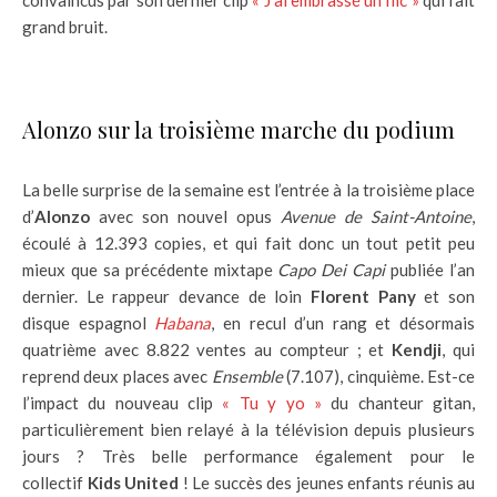
convaincus par son dernier clip
« J’ai embrassé un flic »
qui fait
grand bruit.
Alonzo sur la troisième marche du podium
La belle surprise de la semaine est l’entrée à la troisième place
d’
Alonzo
avec son nouvel opus
Avenue de Saint-Antoine
,
écoulé à 12.393 copies, et qui fait donc un tout petit peu
mieux que sa précédente mixtape
Capo Dei Capi
publiée l’an
dernier. Le rappeur devance de loin
Florent Pany
et son
disque espagnol
Habana
, en recul d’un rang et désormais
quatrième avec 8.822 ventes au compteur ; et
Kendji
, qui
reprend deux places avec
Ensemble
(7.107), cinquième. Est-ce
l’impact du nouveau clip
« Tu y yo »
du chanteur gitan,
particulièrement bien relayé à la télévision depuis plusieurs
jours ? Très belle performance également pour le
collectif
Kids United
! Le succès des jeunes enfants réunis au