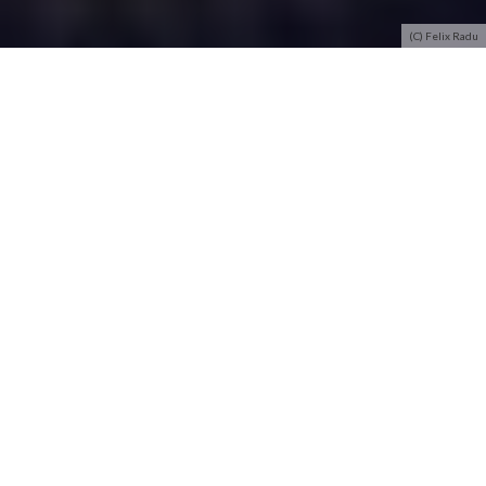
(C) Felix Radu
Félix Radu manie les mots mieux que quiconque. aficia
vous propose de découvrir le parcours et le talent de
l’artiste belge avec “On M’avait Dit” (ft. Marine)
Son CV
Félix Radu
est un artiste namurien de 30 ans, multi-casquette
comme il y en a plein aujourd’hui. Mais lui se démarque avec un
extraordinaire capital sympathie et
un amour presque inné
des mots
. Ses premières amours sont
le théâtre et la poésie
.
Sur scène, il déblatère, scande et habille les mots avec une
aisance et une simplicité folle. Il démarre à 17 ans avec un seul
en scène,
Les Mots S’improsent
. L’artiste joue avec les jeux de
mots, les rimes et reçoit
le prix Raymond Devos de l’humour
pour ce spectacle. Il écrit ensuite une pièce de théâtre