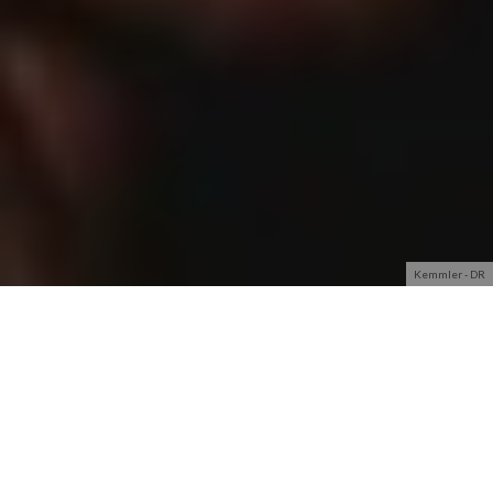
Kemmler - DR
Ce 30 septembre marque le début d’une nouvelle
aventure pour Kemmler, celle d’un nouveau disque à faire
rayonner. Cet album, c’est
&Moi
, et nous en avons discuté
avec l’artiste. Interview à découvrir sur aficia !
C’est en mai dernier que nous étions partis à la rencontre de
Kemmler
, dans les locaux d’Universal Music France à Paris.