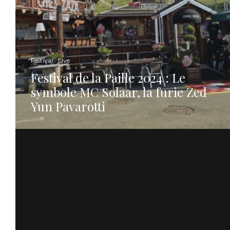
Festival
Live
Festival de la Paille 2024 : Le
symbole MC Solaar, la furie Zed
Yun Pavarotti