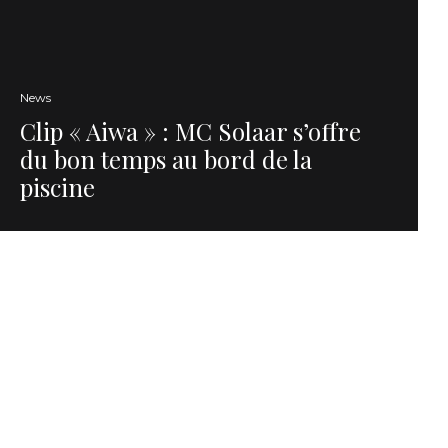
News
Clip « Aiwa » : MC Solaar s’offre
du bon temps au bord de la
piscine