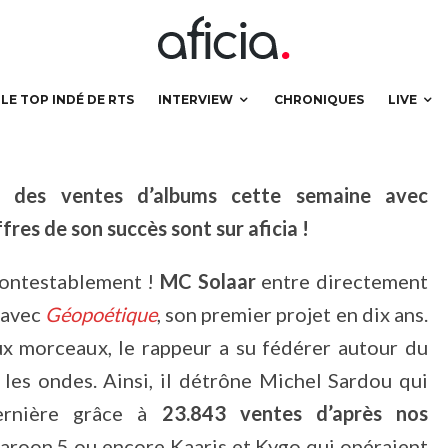
LE TOP INDÉ DE RTS
INTERVIEW
CHRONIQUES
LIVE
 des ventes d’albums cette semaine avec
fres de son succès sont sur aficia !
contestablement !
MC Solaar
entre directement
 avec
Géopoétique
, son premier projet en dix ans.
ux morceaux, le rappeur a su fédérer autour du
les ondes. Ainsi, il détrône Michel Sardou qui
dernière grâce à
23.843 ventes d’après nos
 Maroon 5 ou encore Kaaris et Kygo qui opéraient