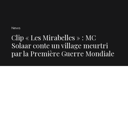
News
Clip « Les Mirabelles » : MC
Solaar conte un village meurtri
par la Première Guerre Mondiale