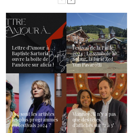
Lettre d’Amour à… :
Festival de la Paille
Baptiste Sartoria
2024 : Le symbole MC
ouvre la boîte de
Solaar, la furie Zed
Pandore sur aficia !
Yun Pavarotti
Qui sont les artistes
Vianney : il n’y a pas
les plus programmés
que des têtes
en festivals 2024 ?
d’affiches sur ‘2 à 3’