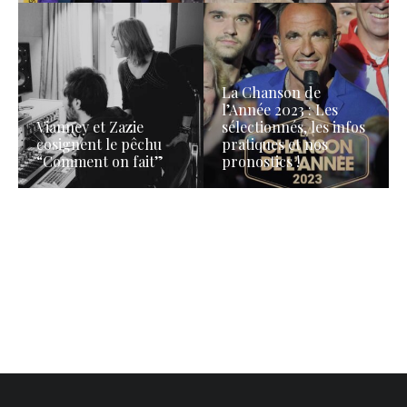
La Chanson de
l’Année 2023 : Les
Vianney et Zazie
sélectionnés, les infos
cosignent le pêchu
pratiques et nos
“Comment on fait”
pronostics !