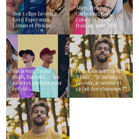
Alien, Helena,
Nos 5 clips favoris :
Carbonne, Rori,
Lord Esperanza,
Cobalt : 5 tubes
Léman et Pivoine…
français pour l’été
Boris Way, Taylor
Petit K en interview
Swift, Farruko… : les
‘Flash’ : “Je mélange,
10 titres parfaits pour
j’écoute, je secoue et
cet été
ça fait des chansons !”