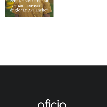
Petit K nous rafraichit
avec son nouveau
single “En Avalanche”