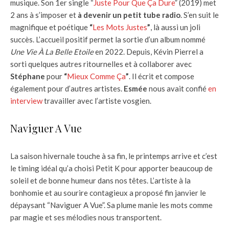
musique. Son 1er single “
Juste Pour Que Ça Dure
” (2019) met
2 ans à s’imposer et
à devenir un petit tube radio
. S’en suit le
magnifique et poétique
“
Les Mots Justes
”
, là aussi un joli
succès. L’accueil positif permet la sortie d’un album nommé
Une Vie À La Belle Etoile
en 2022. Depuis, Kévin Pierrel a
sorti quelques autres ritournelles et à collaborer avec
Stéphane
pour
“
Mieux Comme Ça
”
. Il écrit et compose
également pour d’autres artistes.
Esmée
nous avait confié
en
interview
travailler avec l’artiste vosgien.
Naviguer A Vue
La saison hivernale touche à sa fin, le printemps arrive et c’est
le timing idéal qu’a choisi Petit K pour apporter beaucoup de
soleil et de bonne humeur dans nos têtes. L’artiste à la
bonhomie et au sourire contagieux a proposé fin janvier le
dépaysant “Naviguer A Vue”. Sa plume manie les mots comme
par magie et ses mélodies nous transportent.