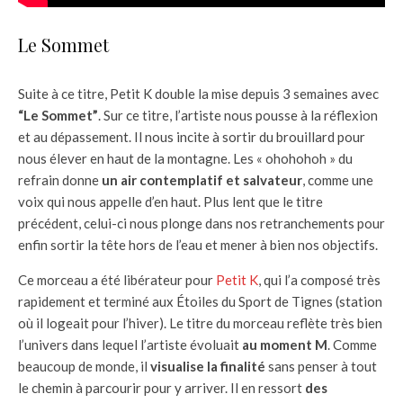
Le Sommet
Suite à ce titre, Petit K double la mise depuis 3 semaines avec
“Le Sommet”
. Sur ce titre, l’artiste nous pousse à la réflexion
et au dépassement. Il nous incite à sortir du brouillard pour
nous élever en haut de la montagne. Les « ohohohoh » du
refrain donne
un air contemplatif et salvateur
, comme une
voix qui nous appelle d’en haut. Plus lent que le titre
précédent, celui-ci nous plonge dans nos retranchements pour
enfin sortir la tête hors de l’eau et mener à bien nos objectifs.
Ce morceau a été libérateur pour
Petit K
, qui l’a composé très
rapidement et terminé aux Étoiles du Sport de Tignes (station
où il logeait pour l’hiver). Le titre du morceau reflète très bien
l’univers dans lequel l’artiste évoluait
au moment M
. Comme
beaucoup de monde, il
visualise la finalité
sans penser à tout
le chemin à parcourir pour y arriver. Il en ressort
des