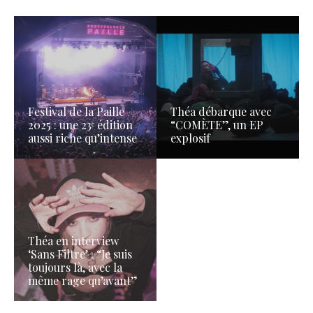
Festival de la Paille
Théa débarque avec
2025 : une 23ᵉ édition
“COMÈTE”, un EP
aussi riche qu’intense
explosif
Théa en interview
‘Sans Filtre’ : “Je suis
toujours là, avec la
même rage qu’avant”