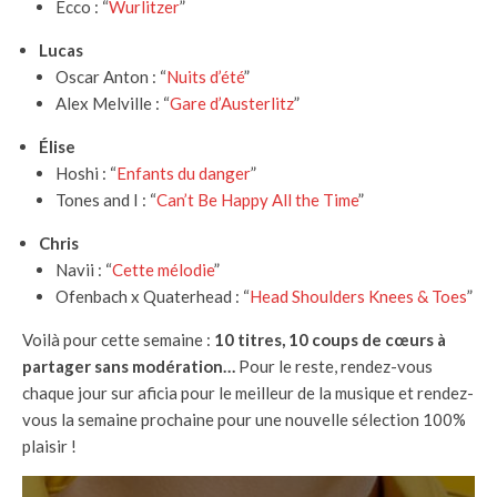
Ecco : “
Wurlitzer
”
Lucas
Oscar Anton : “
Nuits d’été
”
Alex Melville : “
Gare d’Austerlitz
”
Élise
Hoshi : “
Enfants du danger
”
Tones and I : “
Can’t Be Happy All the Time
”
Chris
Navii : “
Cette mélodie
”
Ofenbach x Quaterhead : “
Head Shoulders Knees & Toes
”
Voilà pour cette semaine :
10 titres, 10 coups de cœurs à
partager sans modération…
Pour le reste, rendez-vous
chaque jour sur aficia pour le meilleur de la musique et rendez-
vous la semaine prochaine pour une nouvelle sélection 100%
plaisir !