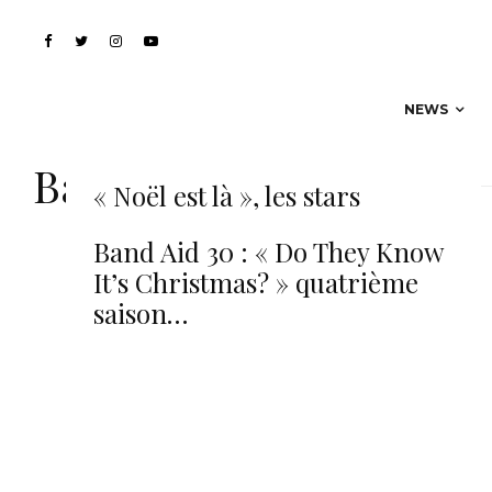
NEWS
Band Aid 30
« Noël est là », les stars
françaises contre Ebola
Band Aid 30 : « Do They Know
It’s Christmas? » quatrième
saison…