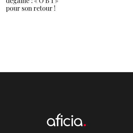
dégaine : « O B 1 »
pour son retour !