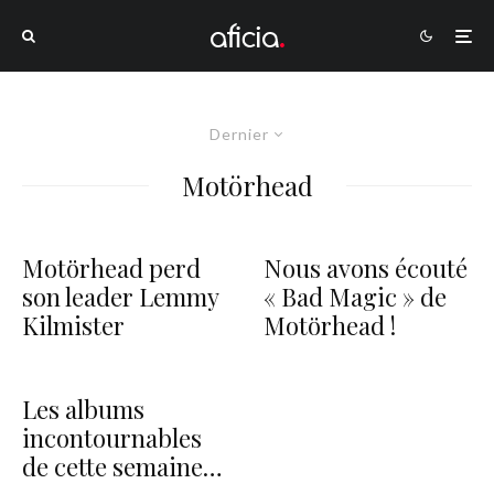
Dernier
Motörhead
Motörhead perd
Nous avons écouté
son leader Lemmy
« Bad Magic » de
Kilmister
Motörhead !
Les albums
incontournables
de cette semaine…