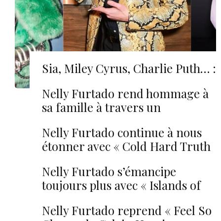
Sia, Miley Cyrus, Charlie Puth… :
zoom sur la rentrée pop
Nelly Furtado rend hommage à
sa famille à travers un
émouvant « Phoenix »
Nelly Furtado continue à nous
étonner avec « Cold Hard Truth
» !
Nelly Furtado s’émancipe
toujours plus avec « Islands of
Me » : écoutez !
Nelly Furtado reprend « Feel So